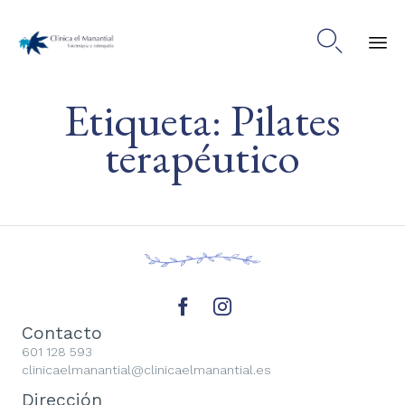

Ski
Etiqueta:
Pilates
to
co
terapéutico
Contacto
601 128 593
clinicaelmanantial@clinicaelmanantial.es
Dirección