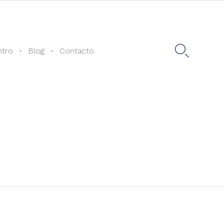
Skip
to

ntro
Blog
Contacto
content