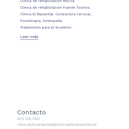
,
Clínica de rehabilitación Murcia
,
Clínica de rehabilitación Puente Tocinos
,
,
Clínica El Manantial
Contractura cervical
,
,
Fisioterapia
Osteopatía
Tratamiento para el bruxismo
Leer más
Contacto
601 128 593
clinicaelmanantial@clinicaelmanantial.es