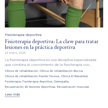
Category
Fisioterapia deportiva
Fisioterapia deportiva: La clave para tratar
lesiones en la práctica deportiva
22 enero, 2025
La fisioterapia deportiva es una disciplina especializada
que combina el conocimiento de la fisioterapia con...
Tags
,
,
Clínica de rehabilitación
Clínica de rehabilitación Murcia
,
,
Clínica de rehabilitación Puente Tocinos
Clínica El Manantial
,
,
,
Fisioterapia
Fisioterapia deportiva
Osteopatía
,
Recuperación de lesiones deportivas
Recuperación muscular
Leer más