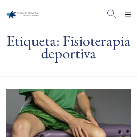

Ski
Etiqueta:
Fisioterapia
to
co
deportiva