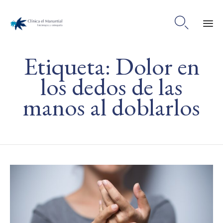

Ski
Etiqueta:
Dolor en
to
co
los dedos de las
manos al doblarlos