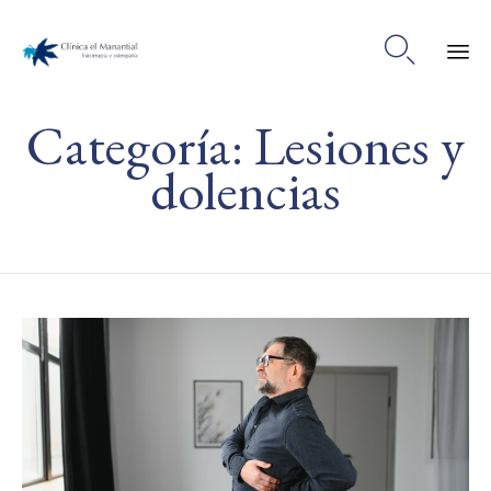

Ski
Categoría:
Lesiones y
to
co
dolencias