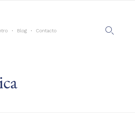
Skip
to

ntro
Blog
Contacto
content
ica