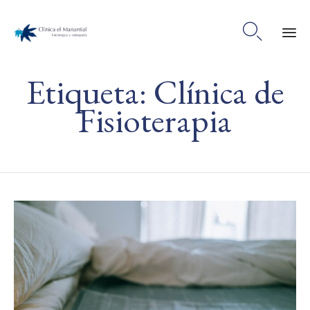

Ski
Etiqueta:
Clínica de
to
co
Fisioterapia