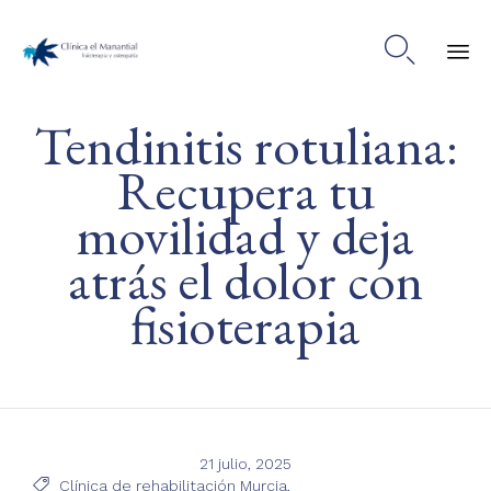

Ski
Tendinitis rotuliana:
to
co
Recupera tu
movilidad y deja
atrás el dolor con
fisioterapia
21 julio, 2025
Tags

Clínica de rehabilitación Murcia
,