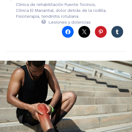
Clínica de rehabilitación Puente Tocinos
,
Clínica El Manantial
,
dolor detrás de la rodilla
,
Fisioterapia
,
tendinitis rotuliana
Category

Lesiones y dolencias