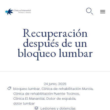

Ski
Recuperación
to
co
después de un
bloqueo lumbar
24 junio, 2025
Tags

bloqueo lumbar
,
Clínica de rehabilitación Murcia
,
Clínica de rehabilitación Puente Tocinos
,
Clínica El Manantial
,
Dolor de espalda
,
dolor lumbar
Category

Lesiones y dolencias